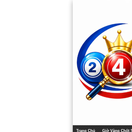
Trang Chủ
Giờ Vàng Chốt 