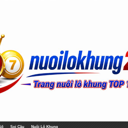
Số
Soi Cầu
Nuôi Lô Khung