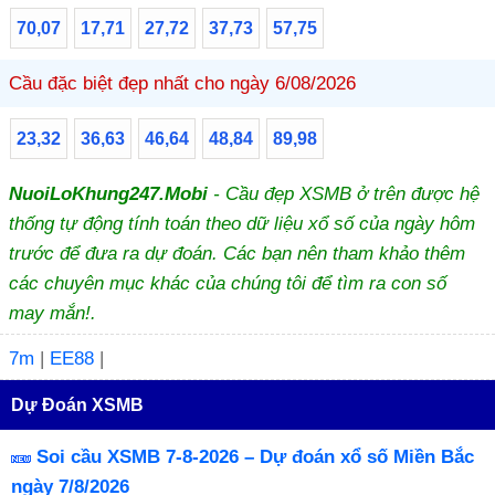
70,07
17,71
27,72
37,73
57,75
Cầu đặc biệt đẹp nhất cho ngày 6/08/2026
23,32
36,63
46,64
48,84
89,98
NuoiLoKhung247.Mobi
- Cầu đẹp XSMB ở trên được hệ
thống tự động tính toán theo dữ liệu xổ số của ngày hôm
trước để đưa ra dự đoán. Các bạn nên tham khảo thêm
các chuyên mục khác của chúng tôi để tìm ra con số
may mắn!.
7m
|
EE88
|
Dự Đoán XSMB
Soi cầu XSMB 7-8-2026 – Dự đoán xổ số Miền Bắc
ngày 7/8/2026