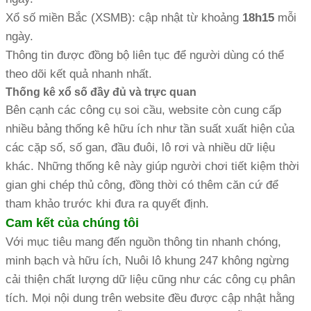
Xổ số miền Bắc (XSMB): cập nhật từ khoảng
18h15
mỗi
ngày.
Thông tin được đồng bộ liên tục để người dùng có thể
theo dõi kết quả nhanh nhất.
Thống kê xổ số đầy đủ và trực quan
Bên cạnh các công cụ soi cầu, website còn cung cấp
nhiều bảng thống kê hữu ích như tần suất xuất hiện của
các cặp số, số gan, đầu đuôi, lô rơi và nhiều dữ liệu
khác. Những thống kê này giúp người chơi tiết kiệm thời
gian ghi chép thủ công, đồng thời có thêm căn cứ để
tham khảo trước khi đưa ra quyết định.
Cam kết của chúng tôi
Với mục tiêu mang đến nguồn thông tin nhanh chóng,
minh bạch và hữu ích, Nuôi lô khung 247 không ngừng
cải thiện chất lượng dữ liệu cũng như các công cụ phân
tích. Mọi nội dung trên website đều được cập nhật hằng