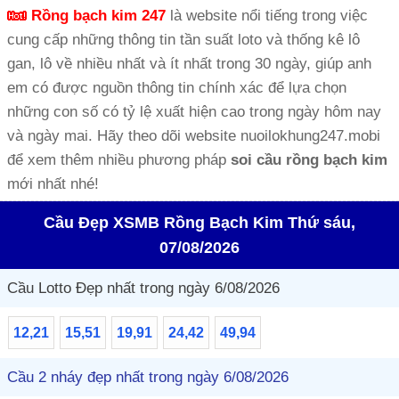
Rồng bạch kim 247
là website nổi tiếng trong việc
cung cấp những thông tin tần suất loto và thống kê lô
gan, lô về nhiều nhất và ít nhất trong 30 ngày, giúp anh
em có được nguồn thông tin chính xác để lựa chọn
những con số có tỷ lệ xuất hiện cao trong ngày hôm nay
và ngày mai. Hãy theo dõi website nuoilokhung247.mobi
để xem thêm nhiều phương pháp
soi cầu rồng bạch kim
mới nhất nhé!
Cầu Đẹp XSMB Rồng Bạch Kim
Thứ sáu,
07/08/2026
Cầu Lotto Đẹp nhất trong ngày 6/08/2026
12,21
15,51
19,91
24,42
49,94
Cầu 2 nháy đẹp nhất trong ngày 6/08/2026