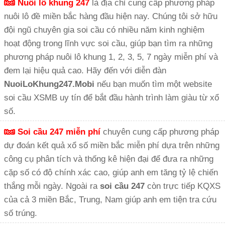
Nuôi lô khung 247
là địa chỉ cung cấp phương pháp
nuôi lô đề miền bắc hàng đầu hiện nay. Chúng tôi sở hữu
đội ngũ chuyên gia soi cầu có nhiều năm kinh nghiệm
hoạt động trong lĩnh vực soi cầu, giúp bạn tìm ra những
phương pháp nuôi lô khung 1, 2, 3, 5, 7 ngày miễn phí và
đem lại hiệu quả cao. Hãy đến với diễn đàn
NuoiLoKhung247.Mobi
nếu bạn muốn tìm một website
soi cầu XSMB uy tín để bắt đầu hành trình làm giàu từ xổ
số.
Soi cầu 247 miễn phí
chuyên cung cấp phương pháp
dự đoán kết quả xổ số miền bắc miễn phí dựa trên những
công cụ phân tích và thống kê hiện đại để đưa ra những
cặp số có độ chính xác cao, giúp anh em tăng tỷ lệ chiến
thắng mỗi ngày. Ngoài ra
soi cầu 247
còn trực tiếp KQXS
của cả 3 miền Bắc, Trung, Nam giúp anh em tiện tra cứu
số trúng.