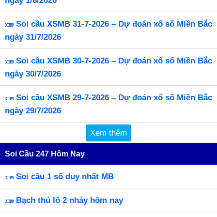
ngày 1/8/2026
Soi cầu XSMB 31-7-2026 – Dự đoán xổ số Miền Bắc
ngày 31/7/2026
Soi cầu XSMB 30-7-2026 – Dự đoán xổ số Miền Bắc
ngày 30/7/2026
Soi cầu XSMB 29-7-2026 – Dự đoán xổ số Miền Bắc
ngày 29/7/2026
Xem thêm
Soi Cầu 247 Hôm Nay
Soi cầu 1 số duy nhất MB
Bạch thủ lô 2 nháy hôm nay