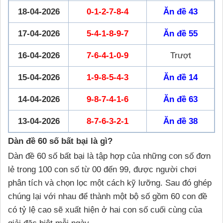
18-04-2026
0-1-2-7-8-4
Ăn đề 43
17-04-2026
5-4-1-8-9-7
Ăn đề 55
16-04-2026
7-6-4-1-0-9
Trượt
15-04-2026
1-9-8-5-4-3
Ăn đề 14
14-04-2026
9-8-7-4-1-6
Ăn đề 63
13-04-2026
8-7-6-3-2-1
Ăn đề 38
Dàn đề 60 số bất bại là gì?
Dàn đề 60 số bất bại là tập hợp của những con số đơn
lẻ trong 100 con số từ 00 đến 99, được người chơi
phân tích và chọn lọc một cách kỹ lưỡng. Sau đó ghép
chúng lại với nhau để thành một bộ số gồm 60 con đề
có tỷ lệ cao sẽ xuất hiện ở hai con số cuối cùng của