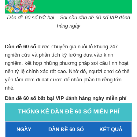
Dàn đề 60 số bất bại – Soi cầu dàn đề 60 số VIP đánh
hàng ngày
Dàn đề 60 số
được chuyên gia nuôi lô khung 247
nghiên cứu và phân tích kỹ lưỡng dựa vào kinh
nghiệm, kết hợp những phương pháp soi cầu linh hoạt
nên tỷ lệ chính xác rất cao. Nhờ đó, người chơi có thể
yên tâm đem đi đặt cược để nhận phần thưởng lớn
nhé.
Dàn đề 60 số bất bại VIP đánh hàng ngày miễn phí
THỐNG KÊ DÀN ĐỀ 60 SỐ MIỄN PHÍ
NGÀY
DÀN ĐỀ 60 SỐ
KẾT QUẢ