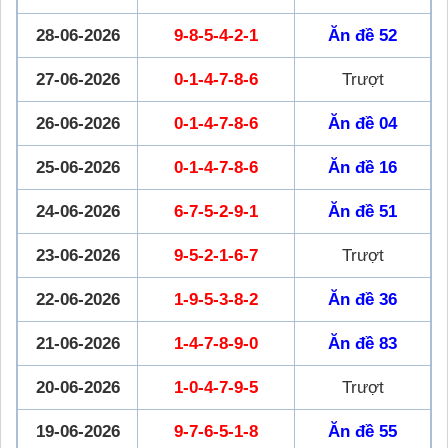
28-06-2026
9-8-5-4-2-1
Ăn đề 52
27-06-2026
0-1-4-7-8-6
Trượt
26-06-2026
0-1-4-7-8-6
Ăn đề 04
25-06-2026
0-1-4-7-8-6
Ăn đề 16
24-06-2026
6-7-5-2-9-1
Ăn đề 51
23-06-2026
9-5-2-1-6-7
Trượt
22-06-2026
1-9-5-3-8-2
Ăn đề 36
21-06-2026
1-4-7-8-9-0
Ăn đề 83
20-06-2026
1-0-4-7-9-5
Trượt
19-06-2026
9-7-6-5-1-8
Ăn đề 55