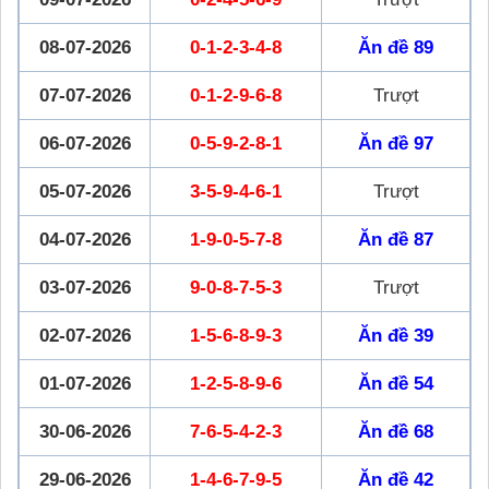
08-07-2026
0-1-2-3-4-8
Ăn đề 89
07-07-2026
0-1-2-9-6-8
Trượt
06-07-2026
0-5-9-2-8-1
Ăn đề 97
05-07-2026
3-5-9-4-6-1
Trượt
04-07-2026
1-9-0-5-7-8
Ăn đề 87
03-07-2026
9-0-8-7-5-3
Trượt
02-07-2026
1-5-6-8-9-3
Ăn đề 39
01-07-2026
1-2-5-8-9-6
Ăn đề 54
30-06-2026
7-6-5-4-2-3
Ăn đề 68
29-06-2026
1-4-6-7-9-5
Ăn đề 42