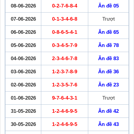
08-06-2026
0-2-7-6-8-4
Ăn đề 05
07-06-2026
0-1-3-4-6-8
Trượt
06-06-2026
0-8-6-5-4-1
Ăn đề 65
05-06-2026
0-3-4-5-7-9
Ăn đề 78
04-06-2026
2-3-4-6-7-8
Ăn đề 83
03-06-2026
1-2-3-7-8-9
Ăn đề 36
02-06-2026
1-2-3-5-7-6
Ăn đề 23
01-06-2026
9-7-6-4-3-1
Trượt
31-05-2026
1-2-4-6-9-5
Ăn đề 42
30-05-2026
1-2-4-6-9-5
Ăn đề 43