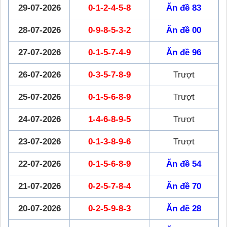
29-07-2026
0-1-2-4-5-8
Ăn đề 83
28-07-2026
0-9-8-5-3-2
Ăn đề 00
27-07-2026
0-1-5-7-4-9
Ăn đề 96
26-07-2026
0-3-5-7-8-9
Trượt
25-07-2026
0-1-5-6-8-9
Trượt
24-07-2026
1-4-6-8-9-5
Trượt
23-07-2026
0-1-3-8-9-6
Trượt
22-07-2026
0-1-5-6-8-9
Ăn đề 54
21-07-2026
0-2-5-7-8-4
Ăn đề 70
20-07-2026
0-2-5-9-8-3
Ăn đề 28