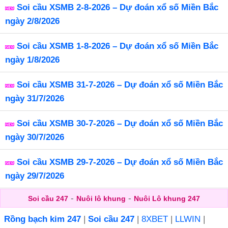
Soi cầu XSMB 2-8-2026 – Dự đoán xổ số Miền Bắc
ngày 2/8/2026
Soi cầu XSMB 1-8-2026 – Dự đoán xổ số Miền Bắc
ngày 1/8/2026
Soi cầu XSMB 31-7-2026 – Dự đoán xổ số Miền Bắc
ngày 31/7/2026
Soi cầu XSMB 30-7-2026 – Dự đoán xổ số Miền Bắc
ngày 30/7/2026
Soi cầu XSMB 29-7-2026 – Dự đoán xổ số Miền Bắc
ngày 29/7/2026
-
-
Soi cầu 247
Nuôi lô khung
Nuôi Lô khung 247
Rồng bạch kim 247
|
Soi cầu 247
|
8XBET
|
LLWIN
|