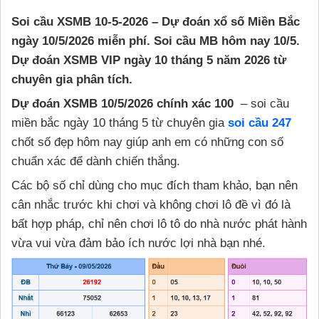
Soi cầu XSMB 10-5-2026 – Dự đoán xổ số Miền Bắc
ngày 10/5/2026 miễn phí. Soi cầu MB hôm nay 10/5.
Dự đoán XSMB VIP ngày 10 tháng 5 năm 2026 từ
chuyên gia phân tích.
Dự đoán XSMB 10/5/2026 chính xác 100
– soi cầu
miền bắc ngày 10 tháng 5 từ chuyên gia
soi cầu 247
chốt số đẹp hôm nay giúp anh em có những con số
chuẩn xác để dành chiến thắng.
Các bộ số chỉ dùng cho mục đích tham khảo, bạn nên
cân nhắc trước khi chơi và không chơi lô đề vì đó là
bất hợp pháp, chỉ nên chơi lô tô do nhà nước phát hành
vừa vui vừa đảm bảo ích nước lợi nhà bạn nhé.