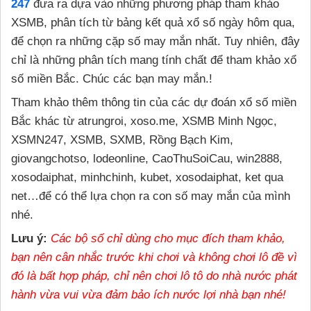
247
đưa ra dựa vào những phương pháp tham khảo
XSMB, phân tích từ bảng kết quả xổ số ngày hôm qua,
để chọn ra những cặp số may mắn nhất. Tuy nhiên, đây
chỉ là những phân tích mang tính chất để tham khảo xổ
số miền Bắc. Chúc các bạn may mắn.!
Tham khảo thêm thông tin của các dự đoán xổ số miền
Bắc khác từ atrungroi, xoso.me, XSMB Minh Ngọc,
XSMN247, XSMB, SXMB, Rồng Bạch Kim,
giovangchotso, lodeonline, CaoThuSoiCau, win2888,
xosodaiphat, minhchinh, kubet, xosodaiphat, ket qua
net…để có thể lựa chọn ra con số may mắn của mình
nhé.
Lưu ý:
Các bộ số chỉ dùng cho mục đích tham khảo,
bạn nên cân nhắc trước khi chơi và không chơi lô đề vì
đó là bất hợp pháp, chỉ nên chơi lô tô do nhà nước phát
hành vừa vui vừa đảm bảo ích nước lợi nhà bạn nhé!