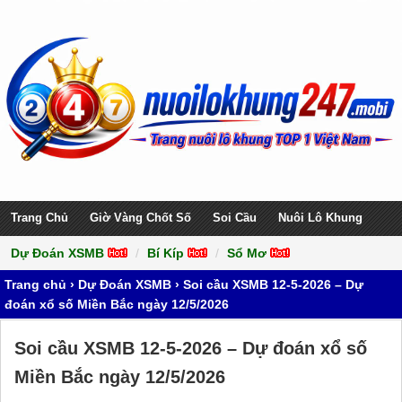
Trang Chủ
Giờ Vàng Chốt Số
Soi Cầu
Nuôi Lô Khung
Dự Đoán XSMB
Bí Kíp
Sổ Mơ
Trang chủ
›
Dự Đoán XSMB
›
Soi cầu XSMB 12-5-2026 – Dự
đoán xổ số Miền Bắc ngày 12/5/2026
Soi cầu XSMB 12-5-2026 – Dự đoán xổ số
Miền Bắc ngày 12/5/2026