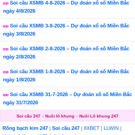
Soi cầu XSMB 4-8-2026 – Dự đoán xổ số Miền Bắc
ngày 4/8/2026
Soi cầu XSMB 3-8-2026 – Dự đoán xổ số Miền Bắc
ngày 3/8/2026
Soi cầu XSMB 2-8-2026 – Dự đoán xổ số Miền Bắc
ngày 2/8/2026
Soi cầu XSMB 1-8-2026 – Dự đoán xổ số Miền Bắc
ngày 1/8/2026
Soi cầu XSMB 31-7-2026 – Dự đoán xổ số Miền Bắc
ngày 31/7/2026
-
-
Soi cầu 247
Nuôi lô khung
Nuôi Lô khung 247
Rồng bạch kim 247
|
Soi cầu 247
|
8XBET
|
LLWIN
|