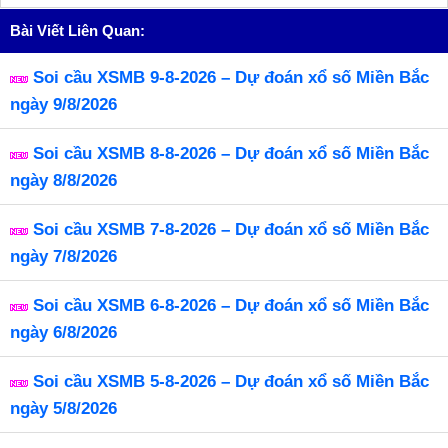
Bài Viết Liên Quan:
Soi cầu XSMB 9-8-2026 – Dự đoán xổ số Miền Bắc
ngày 9/8/2026
Soi cầu XSMB 8-8-2026 – Dự đoán xổ số Miền Bắc
ngày 8/8/2026
Soi cầu XSMB 7-8-2026 – Dự đoán xổ số Miền Bắc
ngày 7/8/2026
Soi cầu XSMB 6-8-2026 – Dự đoán xổ số Miền Bắc
ngày 6/8/2026
Soi cầu XSMB 5-8-2026 – Dự đoán xổ số Miền Bắc
ngày 5/8/2026