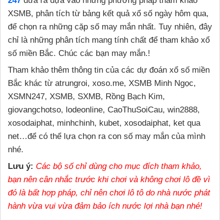
247
đưa ra dựa vào những phương pháp tham khảo
XSMB, phân tích từ bảng kết quả xổ số ngày hôm qua,
để chọn ra những cặp số may mắn nhất. Tuy nhiên, đây
chỉ là những phân tích mang tính chất để tham khảo xổ
số miền Bắc. Chúc các bạn may mắn.!
Tham khảo thêm thông tin của các dự đoán xổ số miền
Bắc khác từ atrungroi, xoso.me, XSMB Minh Ngọc,
XSMN247, XSMB, SXMB, Rồng Bạch Kim,
giovangchotso, lodeonline, CaoThuSoiCau, win2888,
xosodaiphat, minhchinh, kubet, xosodaiphat, ket qua
net…để có thể lựa chọn ra con số may mắn của mình
nhé.
Lưu ý:
Các bộ số chỉ dùng cho mục đích tham khảo,
bạn nên cân nhắc trước khi chơi và không chơi lô đề vì
đó là bất hợp pháp, chỉ nên chơi lô tô do nhà nước phát
hành vừa vui vừa đảm bảo ích nước lợi nhà bạn nhé!