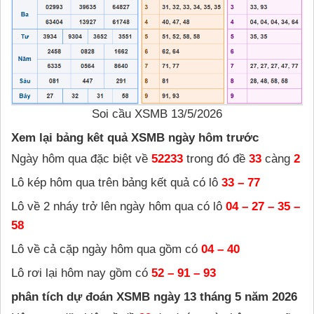
Soi cầu XSMB 13/5/2026
Xem lại bảng kêt quả XSMB ngày hôm trước
Ngày hôm qua đặc biệt về
52233
trong đó đề
33
càng
2
Lô kép hôm qua trên bảng kết quả có lô
33 – 77
Lô về 2 nháy trở lên ngày hôm qua có lô
04 – 27 – 35 –
58
Lô về cả cặp ngày hôm qua gồm có
04 – 40
Lô rơi lại hôm nay gồm có
52 – 91 – 93
phân tích dự đoán XSMB ngày 13 tháng 5 năm 2026