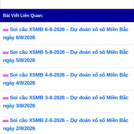
Bài Viết Liên Quan:
Soi cầu XSMB 6-8-2026 – Dự đoán xổ số Miền Bắc
ngày 6/8/2026
Soi cầu XSMB 5-8-2026 – Dự đoán xổ số Miền Bắc
ngày 5/8/2026
Soi cầu XSMB 4-8-2026 – Dự đoán xổ số Miền Bắc
ngày 4/8/2026
Soi cầu XSMB 3-8-2026 – Dự đoán xổ số Miền Bắc
ngày 3/8/2026
Soi cầu XSMB 2-8-2026 – Dự đoán xổ số Miền Bắc
ngày 2/8/2026