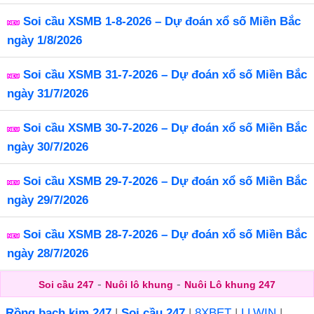
Soi cầu XSMB 1-8-2026 – Dự đoán xổ số Miền Bắc
ngày 1/8/2026
Soi cầu XSMB 31-7-2026 – Dự đoán xổ số Miền Bắc
ngày 31/7/2026
Soi cầu XSMB 30-7-2026 – Dự đoán xổ số Miền Bắc
ngày 30/7/2026
Soi cầu XSMB 29-7-2026 – Dự đoán xổ số Miền Bắc
ngày 29/7/2026
Soi cầu XSMB 28-7-2026 – Dự đoán xổ số Miền Bắc
ngày 28/7/2026
-
-
Soi cầu 247
Nuôi lô khung
Nuôi Lô khung 247
Rồng bạch kim 247
|
Soi cầu 247
|
8XBET
|
LLWIN
|