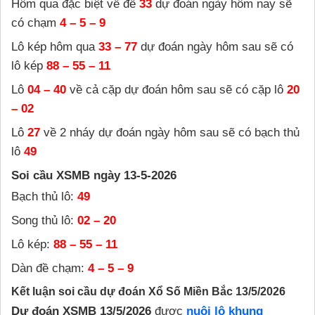
Hôm qua đặc biệt về đề
33
dự đoán ngày hôm nay sẽ
có chạm
4 – 5 – 9
Lô kép hôm qua
33 – 77
dự đoán ngày hôm sau sẽ có
lô kép
88 – 55 – 11
Lô
04 – 40
về cả cặp dự đoán hôm sau sẽ có cặp lô
20
– 02
Lô
27
về 2 nháy dự đoán ngày hôm sau sẽ có bạch thủ
lô
49
Soi cầu XSMB ngày 13-5-2026
Bạch thủ lô:
49
Song thủ lô:
02 – 20
Lô kép:
88 – 55 – 11
Dàn đề chạm:
4 – 5 – 9
Kết luận soi cầu dự đoán Xổ Số Miền Bắc 13/5/2026
Dự đoán XSMB 13/5/2026
được
nuôi lô khung