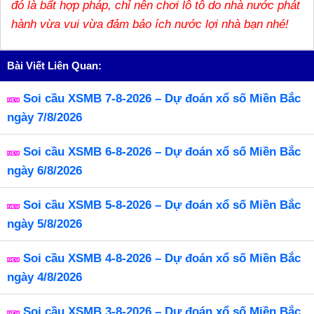
đó là bất hợp pháp, chỉ nên chơi lô tô do nhà nước phát
hành vừa vui vừa đảm bảo ích nước lợi nhà bạn nhé!
Bài Viết Liên Quan:
Soi cầu XSMB 7-8-2026 – Dự đoán xổ số Miền Bắc
ngày 7/8/2026
Soi cầu XSMB 6-8-2026 – Dự đoán xổ số Miền Bắc
ngày 6/8/2026
Soi cầu XSMB 5-8-2026 – Dự đoán xổ số Miền Bắc
ngày 5/8/2026
Soi cầu XSMB 4-8-2026 – Dự đoán xổ số Miền Bắc
ngày 4/8/2026
Soi cầu XSMB 3-8-2026 – Dự đoán xổ số Miền Bắc