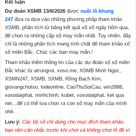
Kết luận
Dự đoán XSMB 13/6/2026
được
nuôi lô khung
247
đưa ra dựa vào những phương pháp tham khảo
XSMB, phân tích từ bảng kết quả xổ số ngày hôm qua,
để chọn ra những cặp số may mắn nhất. Tuy nhiên, đây
chỉ là những phân tích mang tính chất để tham khảo xổ
số miền Bắc. Chúc các bạn may mắn.!
Tham khảo thêm thông tin của các dự đoán xổ số miền
Bắc khác từ atrungroi, xoso.me, XSMB Minh Ngọc,
XSMN247, XSMB, SXMB, Rồng Bạch Kim,
giovangchotso, lodeonline, CaoThuSoiCau, win2888,
xosodaiphat, minhchinh, kubet, xosodaiphat, ket qua
net…để có thể lựa chọn ra con số may mắn của mình
nhé.
Lưu ý:
Các bộ số chỉ dùng cho mục đích tham khảo,
bạn nên cân nhắc trước khi chơi và không chơi lô đề vì