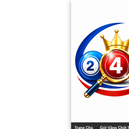
Trang Chủ
Giờ Vàng Chốt 