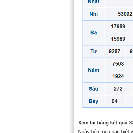
Xem lại bảng kêt quả
Ngày hôm qua đặc biệt 