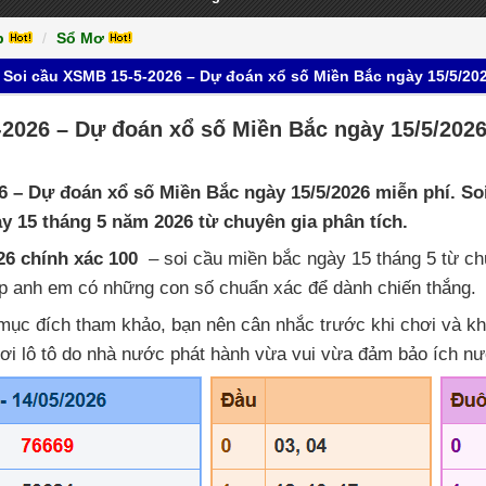
p
Sổ Mơ
›
Soi cầu XSMB 15-5-2026 – Dự đoán xổ số Miền Bắc ngày 15/5/20
2026 – Dự đoán xổ số Miền Bắc ngày 15/5/202
 – Dự đoán xổ số Miền Bắc ngày 15/5/2026 miễn phí. So
 15 tháng 5 năm 2026 từ chuyên gia phân tích.
6 chính xác 100
– soi cầu miền bắc ngày 15 tháng 5 từ c
p anh em có những con số chuẩn xác để dành chiến thắng.
mục đích tham khảo, bạn nên cân nhắc trước khi chơi và khô
hơi lô tô do nhà nước phát hành vừa vui vừa đảm bảo ích nư