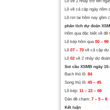
Lô về 2 nháy trở lên ng
Lô về cả cặp ngày hôm
Lô rơi lại hôm nay gồm 
phân tích dự đoán XSM
Hôm qua đặc biệt về đề
Lô kép hôm qua
00 – 99
Lô
07 – 70
về cả cặp dự
Lô
02
về 2 nháy dự đoán
Soi cầu XSMB ngày 15-
Bạch thủ lô:
84
Song thủ lô:
45 – 45
Lô kép:
11 – 22 – 66
Dàn đề chạm:
7 – 5 – 6
Kết luận