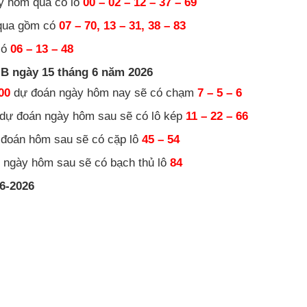
ày hôm qua có lô
00 – 02 – 12 – 37 – 69
 qua gồm có
07 – 70, 13 – 31, 38 – 83
có
06 – 13 – 48
B ngày 15 tháng 6 năm 2026
00
dự đoán ngày hôm nay sẽ có chạm
7 – 5 – 6
dự đoán ngày hôm sau sẽ có lô kép
11 – 22 – 66
 đoán hôm sau sẽ có cặp lô
45 – 54
 ngày hôm sau sẽ có bạch thủ lô
84
6-2026