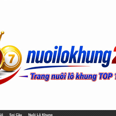
Số
Soi Cầu
Nuôi Lô Khung