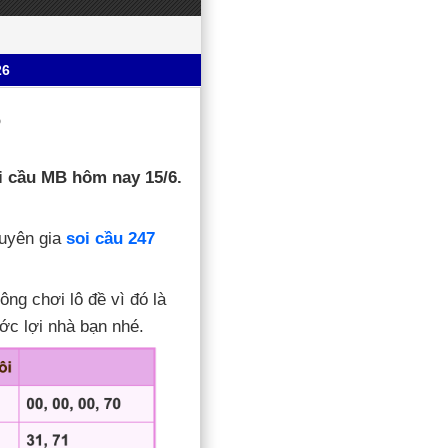
26
6
i cầu MB hôm nay 15/6.
huyên gia
soi cầu 247
ng chơi lô đề vì đó là
ớc lợi nhà bạn nhé.