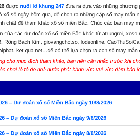
26
được
nuôi lô khung 247
đưa ra dựa vào những phương 
uả xổ số ngày hôm qua, để chọn ra những cặp số may mắn nhấ
ính chất để tham khảo xổ số miền Bắc. Chúc các bạn may m
in của các dự đoán xổ số miền Bắc khác từ atrungroi, xos
ồng Bạch Kim, giovangchotso, lodeonline, CaoThuSoiCau,
aiphat, ket qua net…để có thể lựa chọn ra con số may mắn
ng cho mục đích tham khảo, bạn nên cân nhắc trước khi chơi
nên chơi lô tô do nhà nước phát hành vừa vui vừa đảm bảo í
026 – Dự đoán xổ số Miền Bắc ngày 10/8/2026
26 – Dự đoán xổ số Miền Bắc ngày 9/8/2026
26 – Dự đoán xổ số Miền Bắc ngày 8/8/2026