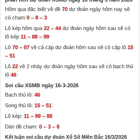
Hôm qua đặc biệt về đề
70
dự đoán ngày hôm nay sẽ
có chạm
0 – 8 – 3
Lô kép hôm qua
22 – 44
dự đoán ngày hôm sau sẽ có
lô kép
11 – 88 – 99
Lô
70 – 07
về cả cặp dự đoán hôm sau sẽ có cặp lô
15
– 51
Lô
22
về 2 nháy dự đoán ngày hôm sau sẽ có bạch thủ
lô
46
Soi cầu XSMB ngày 16-3-2026
Bạch thủ lô:
46
Song thủ lô:
15 – 51
Lô kép:
11 – 99 – 88
Dàn đề chạm:
0 – 3 – 8
Kết luận soi cầu dự đoán Xổ Số Miền Bắc 16/3/2026