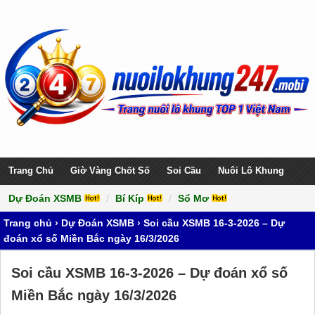
Trang Chủ
Giờ Vàng Chốt Số
Soi Cầu
Nuôi Lô Khung
Dự Đoán XSMB
Bí Kíp
Sổ Mơ
Trang chủ
›
Dự Đoán XSMB
›
Soi cầu XSMB 16-3-2026 – Dự
đoán xổ số Miền Bắc ngày 16/3/2026
Soi cầu XSMB 16-3-2026 – Dự đoán xổ số
Miền Bắc ngày 16/3/2026