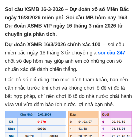
Soi cầu XSMB 16-3-2026 – Dự đoán xổ số Miền Bắc
ngày 16/3/2026 miễn phí. Soi cầu MB hôm nay 16/3.
Dự đoán XSMB VIP ngày 16 tháng 3 năm 2026 từ
chuyên gia phân tích.
Dự đoán XSMB 16/3/2026 chính xác 100
– soi cầu
miền bắc ngày 16 tháng 3 từ chuyên gia
soi cầu 247
chốt số đẹp hôm nay giúp anh em có những con số
chuẩn xác để dành chiến thắng.
Các bộ số chỉ dùng cho mục đích tham khảo, bạn nên
cân nhắc trước khi chơi và không chơi lô đề vì đó là
bất hợp pháp, chỉ nên chơi lô tô do nhà nước phát hành
vừa vui vừa đảm bảo ích nước lợi nhà bạn nhé.