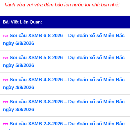
hành vừa vui vừa đảm bảo ích nước lợi nhà bạn nhé!
Bài Viết Liên Quan:
Soi cầu XSMB 6-8-2026 – Dự đoán xổ số Miền Bắc
ngày 6/8/2026
Soi cầu XSMB 5-8-2026 – Dự đoán xổ số Miền Bắc
ngày 5/8/2026
Soi cầu XSMB 4-8-2026 – Dự đoán xổ số Miền Bắc
ngày 4/8/2026
Soi cầu XSMB 3-8-2026 – Dự đoán xổ số Miền Bắc
ngày 3/8/2026
Soi cầu XSMB 2-8-2026 – Dự đoán xổ số Miền Bắc