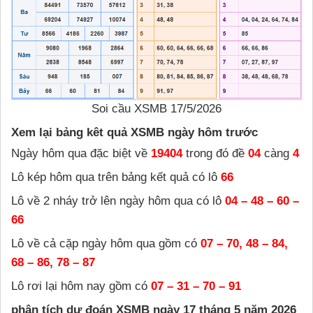
Soi cầu XSMB 17/5/2026
Xem lại bảng kêt quả XSMB ngày hôm trước
Ngày hôm qua đặc biệt về
19404
trong đó đề
04
càng
4
Lô kép hôm qua trên bảng kết quả có lô
66
Lô về 2 nháy trở lên ngày hôm qua có lô
04 – 48 – 60 –
66
Lô về cả cặp ngày hôm qua gồm có
07 – 70, 48 – 84,
68 – 86, 78 – 87
Lô rơi lại hôm nay gồm có
07 – 31 – 70 – 91
phân tích dự đoán XSMB ngày 17 tháng 5 năm 2026