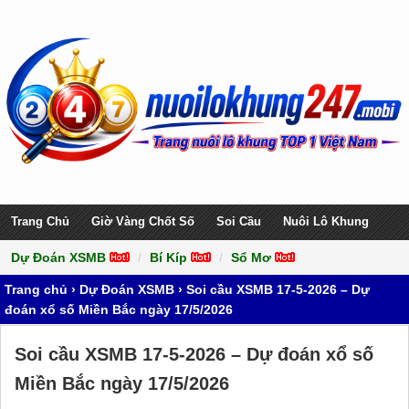
Trang Chủ
Giờ Vàng Chốt Số
Soi Cầu
Nuôi Lô Khung
Dự Đoán XSMB
Bí Kíp
Sổ Mơ
Trang chủ
›
Dự Đoán XSMB
›
Soi cầu XSMB 17-5-2026 – Dự
đoán xổ số Miền Bắc ngày 17/5/2026
Soi cầu XSMB 17-5-2026 – Dự đoán xổ số
Miền Bắc ngày 17/5/2026