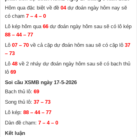
Hôm qua đặc biệt về đề
04
dự đoán ngày hôm nay sẽ
có chạm
7 – 4 – 0
Lô kép hôm qua
66
dự đoán ngày hôm sau sẽ có lô kép
88 – 44 – 77
Lô
07 – 70
về cả cặp dự đoán hôm sau sẽ có cặp lô
37
– 73
Lô
48
về 2 nháy dự đoán ngày hôm sau sẽ có bạch thủ
lô
69
Soi cầu XSMB ngày 17-5-2026
Bạch thủ lô:
69
Song thủ lô:
37 – 73
Lô kép:
88 – 44 – 77
Dàn đề chạm:
7 – 4 – 0
Kết luận