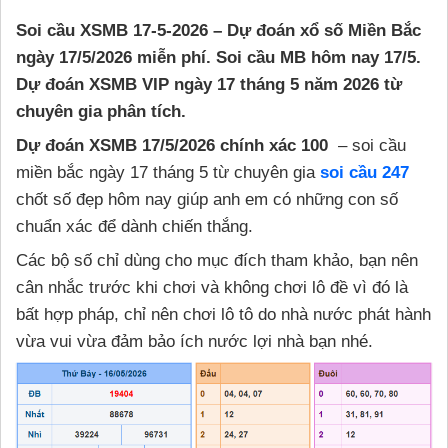
Soi cầu XSMB 17-5-2026 – Dự đoán xổ số Miền Bắc
ngày 17/5/2026 miễn phí. Soi cầu MB hôm nay 17/5.
Dự đoán XSMB VIP ngày 17 tháng 5 năm 2026 từ
chuyên gia phân tích.
Dự đoán XSMB 17/5/2026 chính xác 100
– soi cầu
miền bắc ngày 17 tháng 5 từ chuyên gia
soi cầu 247
chốt số đẹp hôm nay giúp anh em có những con số
chuẩn xác để dành chiến thắng.
Các bộ số chỉ dùng cho mục đích tham khảo, bạn nên
cân nhắc trước khi chơi và không chơi lô đề vì đó là
bất hợp pháp, chỉ nên chơi lô tô do nhà nước phát hành
vừa vui vừa đảm bảo ích nước lợi nhà bạn nhé.