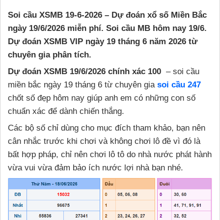
Soi cầu XSMB 19-6-2026 – Dự đoán xổ số Miền Bắc
ngày 19/6/2026 miễn phí. Soi cầu MB hôm nay 19/6.
Dự đoán XSMB VIP ngày 19 tháng 6 năm 2026 từ
chuyên gia phân tích.
Dự đoán XSMB 19/6/2026 chính xác 100
– soi cầu
miền bắc ngày 19 tháng 6 từ chuyên gia
soi cầu 247
chốt số đẹp hôm nay giúp anh em có những con số
chuẩn xác để dành chiến thắng.
Các bộ số chỉ dùng cho mục đích tham khảo, bạn nên
cân nhắc trước khi chơi và không chơi lô đề vì đó là
bất hợp pháp, chỉ nên chơi lô tô do nhà nước phát hành
vừa vui vừa đảm bảo ích nước lợi nhà bạn nhé.