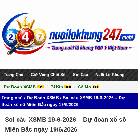
Trang Chủ
Giờ Vàng Chốt Số
Soi Cầu
Nuôi Lô Khung
Dự Đoán XSMB
Bí Kíp
Sổ Mơ
Trang chủ
›
Dự Đoán XSMB
›
Soi cầu XSMB 19-6-2026 – Dự
đoán xổ số Miền Bắc ngày 19/6/2026
Soi cầu XSMB 19-6-2026 – Dự đoán xổ số
Miền Bắc ngày 19/6/2026