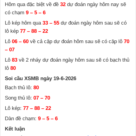
Hôm qua đặc biệt về đề
32
dự đoán ngày hôm nay sẽ
có chạm
9 – 5 – 6
Lô kép hôm qua
33 – 55
dự đoán ngày hôm sau sẽ có
lô kép
77 – 88 – 22
Lô
06 – 60
về cả cặp dự đoán hôm sau sẽ có cặp lô
70
– 07
Lô
83
về 2 nháy dự đoán ngày hôm sau sẽ có bạch thủ
lô
80
Soi cầu XSMB ngày 19-6-2026
Bạch thủ lô:
80
Song thủ lô:
07 – 70
Lô kép:
77 – 88 – 22
Dàn đề chạm:
9 – 5 – 6
Kết luận