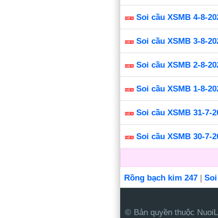
Soi cầu XSMB 4-8-20
Soi cầu XSMB 3-8-20
Soi cầu XSMB 2-8-20
Soi cầu XSMB 1-8-20
Soi cầu XSMB 31-7-2
Soi cầu XSMB 30-7-2
Rồng bạch kim 247
|
Soi
© Bản quyền thuộc Nuoi