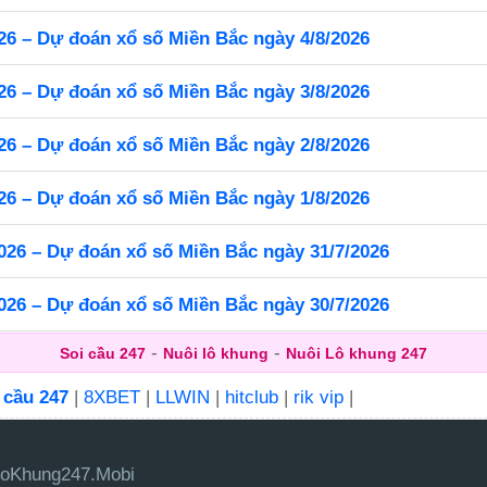
26 – Dự đoán xổ số Miền Bắc ngày 4/8/2026
26 – Dự đoán xổ số Miền Bắc ngày 3/8/2026
26 – Dự đoán xổ số Miền Bắc ngày 2/8/2026
26 – Dự đoán xổ số Miền Bắc ngày 1/8/2026
026 – Dự đoán xổ số Miền Bắc ngày 31/7/2026
026 – Dự đoán xổ số Miền Bắc ngày 30/7/2026
-
-
Soi cầu 247
Nuôi lô khung
Nuôi Lô khung 247
 cầu 247
|
8XBET
|
LLWIN
|
hitclub
|
rik vip
|
LoKhung247.Mobi