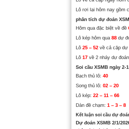
Lô rơi lại hôm nay gồm 
phân tích dự đoán XSM
Hôm qua đặc biệt về đề
Lô kép hôm qua
88
dự đo
Lô
25 – 52
về cả cặp dự
Lô
17
về 2 nháy dự đoán
Soi cầu XSMB ngày 2-1
Bạch thủ lô:
40
Song thủ lô:
02 – 20
Lô kép:
22 – 11 – 66
Dàn đề chạm:
1 – 3 – 8
Kết luận soi cầu dự đoá
Dự đoán XSMB 2/1/202