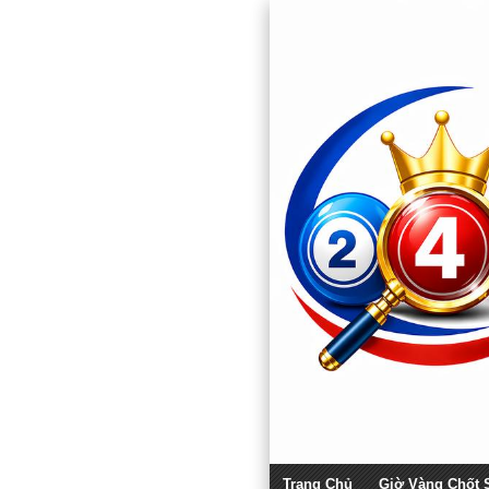
Trang Chủ
Giờ Vàng Chốt 