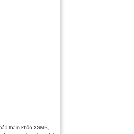
háp tham khảo XSMB,