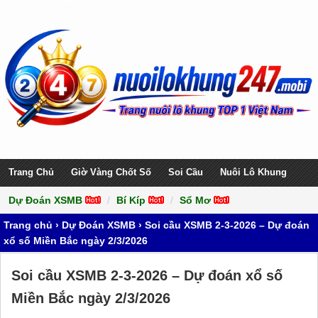
Trang Chủ
Giờ Vàng Chốt Số
Soi Cầu
Nuôi Lô Khung
Dự Đoán XSMB
Bí Kíp
Sổ Mơ
Trang chủ
›
Dự Đoán XSMB
›
Soi cầu XSMB 2-3-2026 – Dự đoán
xổ số Miền Bắc ngày 2/3/2026
Soi cầu XSMB 2-3-2026 – Dự đoán xổ số
Miền Bắc ngày 2/3/2026