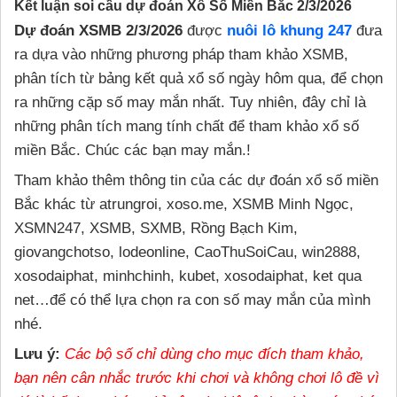
Kết luận soi cầu dự đoán Xổ Số Miền Bắc 2/3/2026
Dự đoán XSMB 2/3/2026
được
nuôi lô khung 247
đưa
ra dựa vào những phương pháp tham khảo XSMB,
phân tích từ bảng kết quả xổ số ngày hôm qua, để chọn
ra những cặp số may mắn nhất. Tuy nhiên, đây chỉ là
những phân tích mang tính chất để tham khảo xổ số
miền Bắc. Chúc các bạn may mắn.!
Tham khảo thêm thông tin của các dự đoán xổ số miền
Bắc khác từ atrungroi, xoso.me, XSMB Minh Ngọc,
XSMN247, XSMB, SXMB, Rồng Bạch Kim,
giovangchotso, lodeonline, CaoThuSoiCau, win2888,
xosodaiphat, minhchinh, kubet, xosodaiphat, ket qua
net…để có thể lựa chọn ra con số may mắn của mình
nhé.
Lưu ý:
Các bộ số chỉ dùng cho mục đích tham khảo,
bạn nên cân nhắc trước khi chơi và không chơi lô đề vì