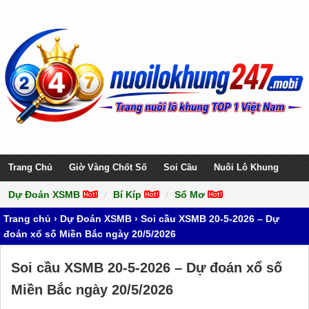
Trang Chủ
Giờ Vàng Chốt Số
Soi Cầu
Nuôi Lô Khung
Dự Đoán XSMB
Bí Kíp
Sổ Mơ
Trang chủ
›
Dự Đoán XSMB
›
Soi cầu XSMB 20-5-2026 – Dự
đoán xổ số Miền Bắc ngày 20/5/2026
Soi cầu XSMB 20-5-2026 – Dự đoán xổ số
Miền Bắc ngày 20/5/2026