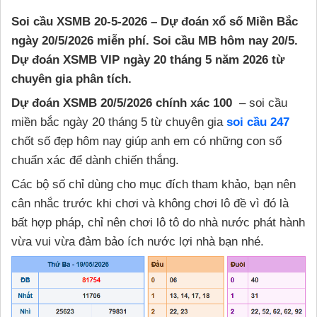
Soi cầu XSMB 20-5-2026 – Dự đoán xổ số Miền Bắc
ngày 20/5/2026 miễn phí. Soi cầu MB hôm nay 20/5.
Dự đoán XSMB VIP ngày 20 tháng 5 năm 2026 từ
chuyên gia phân tích.
Dự đoán XSMB 20/5/2026 chính xác 100
– soi cầu
miền bắc ngày 20 tháng 5 từ chuyên gia
soi cầu 247
chốt số đẹp hôm nay giúp anh em có những con số
chuẩn xác để dành chiến thắng.
Các bộ số chỉ dùng cho mục đích tham khảo, bạn nên
cân nhắc trước khi chơi và không chơi lô đề vì đó là
bất hợp pháp, chỉ nên chơi lô tô do nhà nước phát hành
vừa vui vừa đảm bảo ích nước lợi nhà bạn nhé.