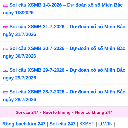
Soi cầu XSMB 1-8-2026 – Dự đoán xổ số Miền Bắc
ngày 1/8/2026
Soi cầu XSMB 31-7-2026 – Dự đoán xổ số Miền Bắc
ngày 31/7/2026
Soi cầu XSMB 30-7-2026 – Dự đoán xổ số Miền Bắc
ngày 30/7/2026
Soi cầu XSMB 29-7-2026 – Dự đoán xổ số Miền Bắc
ngày 29/7/2026
Soi cầu XSMB 28-7-2026 – Dự đoán xổ số Miền Bắc
ngày 28/7/2026
-
-
Soi cầu 247
Nuôi lô khung
Nuôi Lô khung 247
Rồng bạch kim 247
|
Soi cầu 247
|
8XBET
|
LLWIN
|