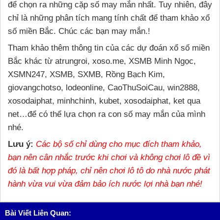
để chọn ra những cặp số may mắn nhất. Tuy nhiên, đây
chỉ là những phân tích mang tính chất để tham khảo xổ
số miền Bắc. Chúc các bạn may mắn.!
Tham khảo thêm thông tin của các dự đoán xổ số miền
Bắc khác từ atrungroi, xoso.me, XSMB Minh Ngọc,
XSMN247, XSMB, SXMB, Rồng Bạch Kim,
giovangchotso, lodeonline, CaoThuSoiCau, win2888,
xosodaiphat, minhchinh, kubet, xosodaiphat, ket qua
net…để có thể lựa chọn ra con số may mắn của mình
nhé.
Lưu ý:
Các bộ số chỉ dùng cho mục đích tham khảo,
bạn nên cân nhắc trước khi chơi và không chơi lô đề vì
đó là bất hợp pháp, chỉ nên chơi lô tô do nhà nước phát
hành vừa vui vừa đảm bảo ích nước lợi nhà bạn nhé!
Bài Viết Liên Quan: