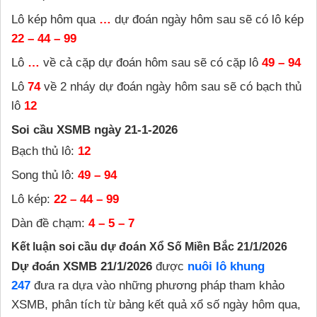
Lô kép hôm qua
…
dự đoán ngày hôm sau sẽ có lô kép
22 – 44 – 99
Lô
…
về cả cặp dự đoán hôm sau sẽ có cặp lô
49 – 94
Lô
74
về 2 nháy dự đoán ngày hôm sau sẽ có bạch thủ
lô
12
Soi cầu XSMB ngày 21-1-2026
Bạch thủ lô:
12
Song thủ lô:
49 – 94
Lô kép:
22 – 44 – 99
Dàn đề chạm:
4 – 5 – 7
Kết luận soi cầu dự đoán Xổ Số Miền Bắc 21/1/2026
Dự đoán XSMB 21/1/2026
được
nuôi lô khung
247
đưa ra dựa vào những phương pháp tham khảo
XSMB, phân tích từ bảng kết quả xổ số ngày hôm qua,