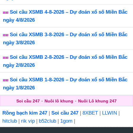
Soi cầu XSMB 4-8-2026 – Dự đoán xổ số Miền Bắc
ngày 4/8/2026
Soi cầu XSMB 3-8-2026 – Dự đoán xổ số Miền Bắc
ngày 3/8/2026
Soi cầu XSMB 2-8-2026 – Dự đoán xổ số Miền Bắc
ngày 2/8/2026
Soi cầu XSMB 1-8-2026 – Dự đoán xổ số Miền Bắc
ngày 1/8/2026
-
-
Soi cầu 247
Nuôi lô khung
Nuôi Lô khung 247
Rồng bạch kim 247
|
Soi cầu 247
|
8XBET
|
LLWIN
|
hitclub
|
rik vip
|
b52club
|
1gom
|