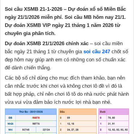
Soi cầu XSMB 21-1-2026 – Dự đoán xổ số Miền Bắc
ngày 21/1/2026 miễn phí. Soi cầu MB hôm nay 21/1.
Dự đoán XSMB VIP ngày 21 tháng 1 năm 2026 từ
chuyên gia phân tích.
Dự đoán XSMB 21/1/2026 chính xác
– soi cầu miền
bắc ngày 21 tháng 1 từ chuyên gia
soi cầu 247
chốt số
đẹp hôm nay giúp anh em có những con số chuẩn xác
để dành chiến thắng.
Các bộ số chỉ dùng cho mục đích tham khảo, bạn nên
cân nhắc trước khi chơi và không chơi lô đề vì đó là
bất hợp pháp, chỉ nên chơi lô tô do nhà nước phát hành
vừa vui vừa đảm bảo ích nước lợi nhà bạn nhé.