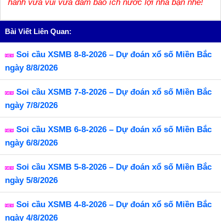
hành vừa vui vừa đảm bảo ích nước lợi nhà bạn nhé!
Bài Viết Liên Quan:
Soi cầu XSMB 8-8-2026 – Dự đoán xổ số Miền Bắc
ngày 8/8/2026
Soi cầu XSMB 7-8-2026 – Dự đoán xổ số Miền Bắc
ngày 7/8/2026
Soi cầu XSMB 6-8-2026 – Dự đoán xổ số Miền Bắc
ngày 6/8/2026
Soi cầu XSMB 5-8-2026 – Dự đoán xổ số Miền Bắc
ngày 5/8/2026
Soi cầu XSMB 4-8-2026 – Dự đoán xổ số Miền Bắc
ngày 4/8/2026