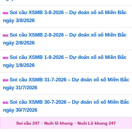
Soi cầu XSMB 3-8-2026 – Dự đoán xổ số Miền Bắc
ngày 3/8/2026
Soi cầu XSMB 2-8-2026 – Dự đoán xổ số Miền Bắc
ngày 2/8/2026
Soi cầu XSMB 1-8-2026 – Dự đoán xổ số Miền Bắc
ngày 1/8/2026
Soi cầu XSMB 31-7-2026 – Dự đoán xổ số Miền Bắc
ngày 31/7/2026
Soi cầu XSMB 30-7-2026 – Dự đoán xổ số Miền Bắc
ngày 30/7/2026
-
-
Soi cầu 247
Nuôi lô khung
Nuôi Lô khung 247