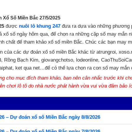
n Xổ Số Miền Bắc 27/5/2025
25
được
nuôi lô khung 247
đưa ra dựa vào những phương 
uả xổ số ngày hôm qua, để chọn ra những cặp số may mắn nhấ
ính chất để tham khảo xổ số miền Bắc. Chúc các bạn may m
in của các dự đoán xổ số miền Bắc khác từ atrungroi, xos
ồng Bạch Kim, giovangchotso, lodeonline, CaoThuSoiCau,
aiphat, ket qua net…để có thể lựa chọn ra con số may mắn
ng cho mục đích tham khảo, bạn nên cân nhắc trước khi chơi
nên chơi lô tô do nhà nước phát hành vừa vui vừa đảm bảo í
26 – Dự đoán xổ số Miền Bắc ngày 8/8/2026
26 – Dự đoán xổ số Miền Bắc ngày 7/8/2026