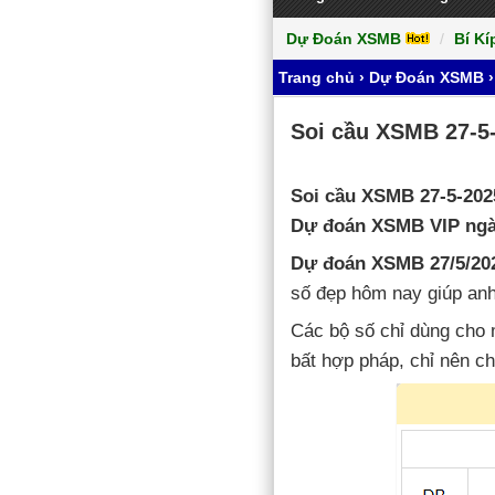
Dự Đoán XSMB
Bí Kí
Trang chủ
›
Dự Đoán XSMB
Soi cầu XSMB 27-5-
Soi cầu XSMB 27-5-2025
Dự đoán XSMB VIP ngày
Dự đoán XSMB 27/5/202
số đẹp hôm nay giúp anh
Các bộ số chỉ dùng cho 
bất hợp pháp, chỉ nên c