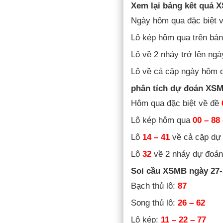
Xem lại bảng kêt quả
Ngày hôm qua đặc biệt 
Lô kép hôm qua trên bản
Lô về 2 nháy trở lên ng
Lô về cả cặp ngày hôm
phân tích dự đoán XSM
Hôm qua đặc biệt về đề
Lô kép hôm qua
00 – 88
Lô
14 – 41
về cả cặp dự
Lô
32
về 2 nháy dự đoán
Soi cầu XSMB ngày 27-
Bạch thủ lô:
87
Song thủ lô:
26 – 62
Lô kép:
11 – 22 – 77