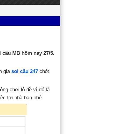
i cầu MB hôm nay 27/5.
n gia
soi cầu 247
chốt
ng chơi lô đề vì đó là
ớc lợi nhà bạn nhé.