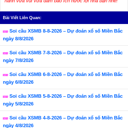
hành vừa vui vừa đảm bảo ích nước lợi nhà bạn nhé!
Bài Viết Liên Quan:
Soi cầu XSMB 8-8-2026 – Dự đoán xổ số Miền Bắc
ngày 8/8/2026
Soi cầu XSMB 7-8-2026 – Dự đoán xổ số Miền Bắc
ngày 7/8/2026
Soi cầu XSMB 6-8-2026 – Dự đoán xổ số Miền Bắc
ngày 6/8/2026
Soi cầu XSMB 5-8-2026 – Dự đoán xổ số Miền Bắc
ngày 5/8/2026
Soi cầu XSMB 4-8-2026 – Dự đoán xổ số Miền Bắc
ngày 4/8/2026