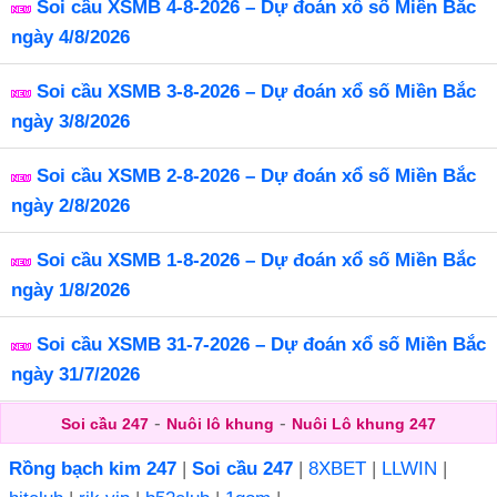
Soi cầu XSMB 4-8-2026 – Dự đoán xổ số Miền Bắc
ngày 4/8/2026
Soi cầu XSMB 3-8-2026 – Dự đoán xổ số Miền Bắc
ngày 3/8/2026
Soi cầu XSMB 2-8-2026 – Dự đoán xổ số Miền Bắc
ngày 2/8/2026
Soi cầu XSMB 1-8-2026 – Dự đoán xổ số Miền Bắc
ngày 1/8/2026
Soi cầu XSMB 31-7-2026 – Dự đoán xổ số Miền Bắc
ngày 31/7/2026
-
-
Soi cầu 247
Nuôi lô khung
Nuôi Lô khung 247
Rồng bạch kim 247
|
Soi cầu 247
|
8XBET
|
LLWIN
|