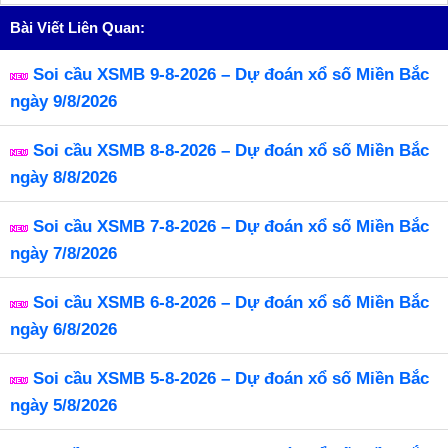
Bài Viết Liên Quan:
Soi cầu XSMB 9-8-2026 – Dự đoán xổ số Miền Bắc
ngày 9/8/2026
Soi cầu XSMB 8-8-2026 – Dự đoán xổ số Miền Bắc
ngày 8/8/2026
Soi cầu XSMB 7-8-2026 – Dự đoán xổ số Miền Bắc
ngày 7/8/2026
Soi cầu XSMB 6-8-2026 – Dự đoán xổ số Miền Bắc
ngày 6/8/2026
Soi cầu XSMB 5-8-2026 – Dự đoán xổ số Miền Bắc
ngày 5/8/2026