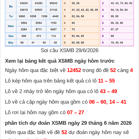
Soi cầu XSMB 29/6/2026
Xem lại bảng kêt quả XSMB ngày hôm trước
Ngày hôm qua đặc biệt về
12452
trong đó đề
52
càng
4
Lô kép hôm qua trên bảng kết quả có lô
11 – 55
Lô về 2 nháy trở lên ngày hôm qua có lô
43 – 49
Lô về cả cặp ngày hôm qua gồm có
06 – 60, 14 – 41
Lô rơi lại hôm nay gồm có
07 – 27
phân tích dự đoán XSMB ngày 29 tháng 6 năm 2026
Hôm qua đặc biệt về đề
52
dự đoán ngày hôm nay sẽ