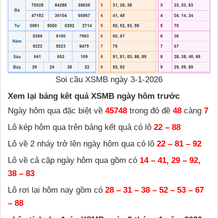
Soi cầu XSMB ngày 3-1-2026
Xem lại bảng kêt quả XSMB ngày hôm trước
Ngày hôm qua đặc biệt về
45748
trong đó đề
48
càng
7
Lô kép hôm qua trên bảng kết quả có lô
22 – 88
Lô về 2 nháy trở lên ngày hôm qua có lô
22 – 81 – 92
Lô về cả cặp ngày hôm qua gồm có
14 – 41, 29 – 92,
38 – 83
Lô rơi lại hôm nay gồm có
28 – 31 – 38 – 52 – 53 – 67
– 88