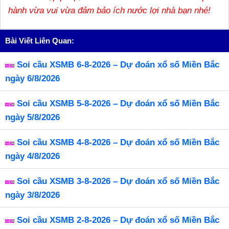
hành vừa vui vừa đảm bảo ích nước lợi nhà bạn nhé!
Bài Viết Liên Quan:
Soi cầu XSMB 6-8-2026 – Dự đoán xổ số Miền Bắc
ngày 6/8/2026
Soi cầu XSMB 5-8-2026 – Dự đoán xổ số Miền Bắc
ngày 5/8/2026
Soi cầu XSMB 4-8-2026 – Dự đoán xổ số Miền Bắc
ngày 4/8/2026
Soi cầu XSMB 3-8-2026 – Dự đoán xổ số Miền Bắc
ngày 3/8/2026
Soi cầu XSMB 2-8-2026 – Dự đoán xổ số Miền Bắc