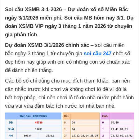
Soi cầu XSMB 3-1-2026 – Dự đoán xổ số Miền Bắc
ngày 3/1/2026 miễn phí. Soi cầu MB hôm nay 3/1. Dự
đoán XSMB VIP ngày 3 tháng 1 năm 2026 từ chuyên
gia phân tích.
Dự đoán XSMB 3/1/2026 chính xác
– soi cầu miền
bắc ngày 3 tháng 1 từ chuyên gia
soi cầu 247
chốt số
đẹp hôm nay giúp anh em có những con số chuẩn xác
để dành chiến thắng.
Các bộ số chỉ dùng cho mục đích tham khảo, bạn nên
cân nhắc trước khi chơi và không chơi lô đề vì đó là
bất hợp pháp, chỉ nên chơi lô tô do nhà nước phát hành
vừa vui vừa đảm bảo ích nước lợi nhà bạn nhé.