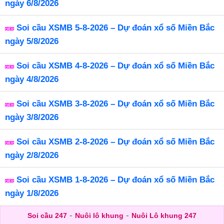
ngày 6/8/2026
Soi cầu XSMB 5-8-2026 – Dự đoán xổ số Miền Bắc
ngày 5/8/2026
Soi cầu XSMB 4-8-2026 – Dự đoán xổ số Miền Bắc
ngày 4/8/2026
Soi cầu XSMB 3-8-2026 – Dự đoán xổ số Miền Bắc
ngày 3/8/2026
Soi cầu XSMB 2-8-2026 – Dự đoán xổ số Miền Bắc
ngày 2/8/2026
Soi cầu XSMB 1-8-2026 – Dự đoán xổ số Miền Bắc
ngày 1/8/2026
-
-
Soi cầu 247
Nuôi lô khung
Nuôi Lô khung 247