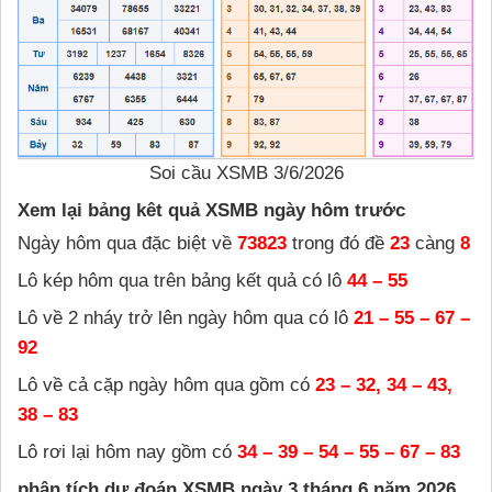
Soi cầu XSMB 3/6/2026
Xem lại bảng kêt quả XSMB ngày hôm trước
Ngày hôm qua đặc biệt về
73823
trong đó đề
23
càng
8
Lô kép hôm qua trên bảng kết quả có lô
44 – 55
Lô về 2 nháy trở lên ngày hôm qua có lô
21 – 55 – 67 –
92
Lô về cả cặp ngày hôm qua gồm có
23 – 32, 34 – 43,
38 – 83
Lô rơi lại hôm nay gồm có
34 – 39 – 54 – 55 – 67 – 83
phân tích dự đoán XSMB ngày 3 tháng 6 năm 2026