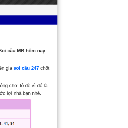
 Soi cầu MB hôm nay
ên gia
soi cầu 247
chốt
ng chơi lô đề vì đó là
ớc lợi nhà bạn nhé.