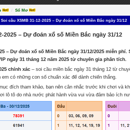
p
Sổ Mơ
›
Soi cầu XSMB 31-12-2025 – Dự đoán xổ số Miền Bắc ngày 31/12
-2025 – Dự đoán xổ số Miền Bắc ngày 31/12
25 – Dự đoán xổ số Miền Bắc ngày 31/12/2025 miễn phí.
P ngày 31 tháng 12 năm 2025 từ chuyên gia phân tích.
25 chính xác
– soi cầu miền bắc ngày 31 tháng 12 từ chuy
 em có những con số chuẩn xác để dành chiến thắng.
mục đích tham khảo, bạn nên cân nhắc trước khi chơi và khô
hơi lô tô do nhà nước phát hành vừa vui vừa đảm bảo ích nư