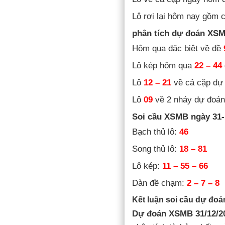
Lô rơi lại hôm nay gồm 
phân tích dự đoán XSM
Hôm qua đặc biệt về đề
Lô kép hôm qua
22 – 44
Lô
12 – 21
về cả cặp dự
Lô
09
về 2 nháy dự đoán
Soi cầu XSMB ngày 31-
Bạch thủ lô:
46
Song thủ lô:
18 – 81
Lô kép:
11 – 55 – 66
Dàn đề chạm:
2 – 7 – 8
Kết luận soi cầu dự đoá
Dự đoán XSMB 31/12/2