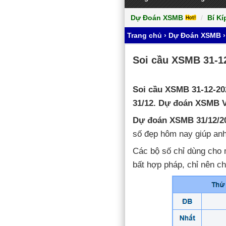
Dự Đoán XSMB
Bí Kí
Trang chủ
›
Dự Đoán XSMB
Soi cầu XSMB 31-12
Soi cầu XSMB 31-12-20
31/12. Dự đoán XSMB VI
Dự đoán XSMB 31/12/20
số đẹp hôm nay giúp anh
Các bộ số chỉ dùng cho 
bất hợp pháp, chỉ nên c