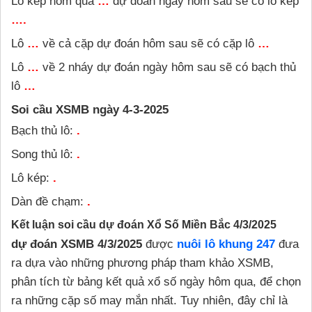
Lô kép hôm qua
…
dự đoán ngày hôm sau sẽ có lô kép
….
Lô
…
về cả cặp dự đoán hôm sau sẽ có cặp lô
…
Lô
…
về 2 nháy dự đoán ngày hôm sau sẽ có bạch thủ
lô
…
Soi cầu XSMB ngày 4-3-2025
Bạch thủ lô:
.
Song thủ lô:
.
Lô kép:
.
Dàn đề chạm:
.
Kết luận soi cầu dự đoán Xổ Số Miền Bắc 4/3/2025
dự đoán XSMB 4/3/2025
được
nuôi lô khung 247
đưa
ra dựa vào những phương pháp tham khảo XSMB,
phân tích từ bảng kết quả xổ số ngày hôm qua, để chọn
ra những cặp số may mắn nhất. Tuy nhiên, đây chỉ là