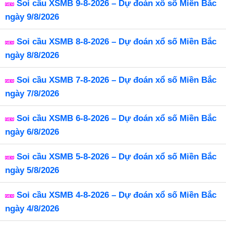
Soi cầu XSMB 9-8-2026 – Dự đoán xổ số Miền Bắc
ngày 9/8/2026
Soi cầu XSMB 8-8-2026 – Dự đoán xổ số Miền Bắc
ngày 8/8/2026
Soi cầu XSMB 7-8-2026 – Dự đoán xổ số Miền Bắc
ngày 7/8/2026
Soi cầu XSMB 6-8-2026 – Dự đoán xổ số Miền Bắc
ngày 6/8/2026
Soi cầu XSMB 5-8-2026 – Dự đoán xổ số Miền Bắc
ngày 5/8/2026
Soi cầu XSMB 4-8-2026 – Dự đoán xổ số Miền Bắc
ngày 4/8/2026