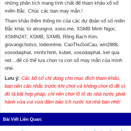
những phân tích mang tính chất để tham khảo xổ số
miền Bắc. Chúc các bạn may mắn.!
Tham khảo thêm thông tin của các dự đoán xổ số miền
Bắc khác từ atrungroi, xoso.me, XSMB Minh Ngọc,
XSMN247, XSMB, SXMB, Rồng Bạch Kim,
giovangchotso, lodeonline, CaoThuSoiCau, win2888,
xosodaiphat, minhchinh, kubet, xosodaiphat, ket qua
net…để có thể lựa chọn ra con số may mắn của mình
nhé.
Lưu ý:
Các bộ số chỉ dùng cho mục đích tham khảo,
bạn nên cân nhắc trước khi chơi và không chơi lô đề vì
đó là bất hợp pháp, chỉ nên chơi lô tô do nhà nước phát
hành vừa vui vừa đảm bảo ích nước lợi nhà bạn nhé!
Bài Viết Liên Quan: