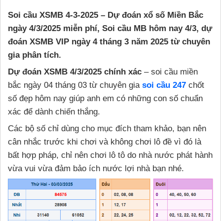
Soi cầu XSMB 4-3-2025 – Dự đoán xổ số Miền Bắc
ngày 4/3/2025 miễn phí, Soi cầu MB hôm nay 4/3, dự
đoán XSMB VIP ngày 4 tháng 3 năm 2025 từ chuyên
gia phân tích.
Dự đoán XSMB 4/3/2025 chính xác
– soi cầu miền
bắc ngày 04 tháng 03 từ chuyên gia
soi cầu 247
chốt
số đẹp hôm nay giúp anh em có những con số chuẩn
xác để dành chiến thắng.
Các bộ số chỉ dùng cho mục đích tham khảo, bạn nên
cân nhắc trước khi chơi và không chơi lô đề vì đó là
bất hợp pháp, chỉ nên chơi lô tô do nhà nước phát hành
vừa vui vừa đảm bảo ích nước lợi nhà bạn nhé.