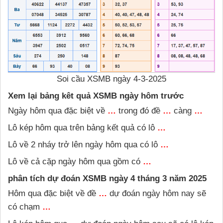
Soi cầu XSMB ngày 4-3-2025
Xem lại bảng kêt quả XSMB ngày hôm trước
Ngày hôm qua đặc biệt về
…
trong đó đề
…
càng
…
Lô kép hôm qua trên bảng kết quả có lô
…
Lô về 2 nháy trở lên ngày hôm qua có lô
…
Lô về cả cặp ngày hôm qua gồm có
…
phân tích dự đoán XSMB ngày 4 tháng 3 năm 2025
Hôm qua đặc biệt về đề
…
dự đoán ngày hôm nay sẽ
có chạm
…