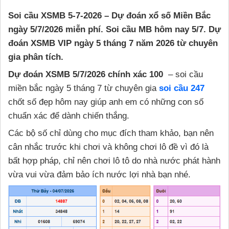
Soi cầu XSMB 5-7-2026 – Dự đoán xổ số Miền Bắc
ngày 5/7/2026 miễn phí. Soi cầu MB hôm nay 5/7. Dự
đoán XSMB VIP ngày 5 tháng 7 năm 2026 từ chuyên
gia phân tích.
Dự đoán XSMB 5/7/2026 chính xác 100
– soi cầu
miền bắc ngày 5 tháng 7 từ chuyên gia
soi cầu 247
chốt số đẹp hôm nay giúp anh em có những con số
chuẩn xác để dành chiến thắng.
Các bộ số chỉ dùng cho mục đích tham khảo, bạn nên
cân nhắc trước khi chơi và không chơi lô đề vì đó là
bất hợp pháp, chỉ nên chơi lô tô do nhà nước phát hành
vừa vui vừa đảm bảo ích nước lợi nhà bạn nhé.