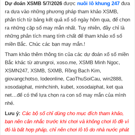
Dự đoán XSMB 5/7/2026
được
nuôi lô khung 247
đưa
ra dựa vào những phương pháp tham khảo XSMB,
phân tích từ bảng kết quả xổ số ngày hôm qua, để chọn
ra những cặp số may mắn nhất. Tuy nhiên, đây chỉ là
những phân tích mang tính chất để tham khảo xổ số
miền Bắc. Chúc các bạn may mắn.!
Tham khảo thêm thông tin của các dự đoán xổ số miền
Bắc khác từ atrungroi, xoso.me, XSMB Minh Ngọc,
XSMN247, XSMB, SXMB, Rồng Bạch Kim,
giovangchotso, lodeonline, CaoThuSoiCau, win2888,
xosodaiphat, minhchinh, kubet, xosodaiphat, ket qua
net…để có thể lựa chọn ra con số may mắn của mình
nhé.
Lưu ý:
Các bộ số chỉ dùng cho mục đích tham khảo,
bạn nên cân nhắc trước khi chơi và không chơi lô đề vì
đó là bất hợp pháp, chỉ nên chơi lô tô do nhà nước phát