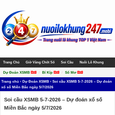
Trang Chủ
Giờ Vàng Chốt Số
Soi Cầu
Nuôi Lô Khung
Dự Đoán XSMB
Bí Kíp
Sổ Mơ
Trang chủ
›
Dự Đoán XSMB
›
Soi cầu XSMB 5-7-2026 – Dự đoán
xổ số Miền Bắc ngày 5/7/2026
Soi cầu XSMB 5-7-2026 – Dự đoán xổ số
Miền Bắc ngày 5/7/2026