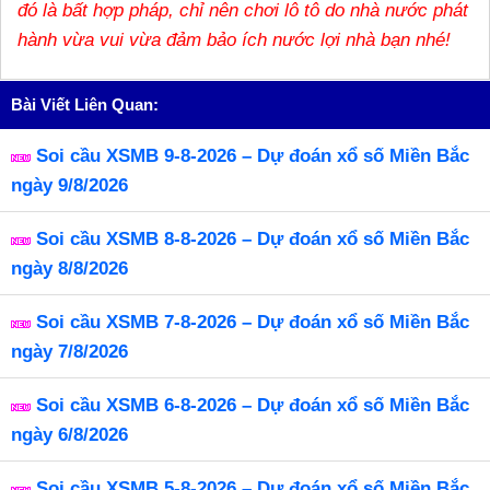
đó là bất hợp pháp, chỉ nên chơi lô tô do nhà nước phát
hành vừa vui vừa đảm bảo ích nước lợi nhà bạn nhé!
Bài Viết Liên Quan:
Soi cầu XSMB 9-8-2026 – Dự đoán xổ số Miền Bắc
ngày 9/8/2026
Soi cầu XSMB 8-8-2026 – Dự đoán xổ số Miền Bắc
ngày 8/8/2026
Soi cầu XSMB 7-8-2026 – Dự đoán xổ số Miền Bắc
ngày 7/8/2026
Soi cầu XSMB 6-8-2026 – Dự đoán xổ số Miền Bắc
ngày 6/8/2026
Soi cầu XSMB 5-8-2026 – Dự đoán xổ số Miền Bắc