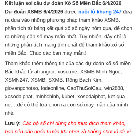
Kết luận soi cầu dự đoán Xổ Số Miền Bắc 6/4/2026
Dự đoán XSMB 6/4/2026
được
nuôi lô khung 247
đưa
ra dựa vào những phương pháp tham khảo XSMB,
phân tích từ bảng kết quả xổ số ngày hôm qua, để chọn
ra những cặp số may mắn nhất. Tuy nhiên, đây chỉ là
những phân tích mang tính chất để tham khảo xổ số
miền Bắc. Chúc các bạn may mắn.!
Tham khảo thêm thông tin của các dự đoán xổ số miền
Bắc khác từ atrungroi, xoso.me, XSMB Minh Ngọc,
XSMN247, XSMB, SXMB, Rồng Bạch Kim,
giovangchotso, lodeonline, CaoThuSoiCau, win2888,
xosodaiphat, minhchinh, kubet, xosodaiphat, ket qua
net…để có thể lựa chọn ra con số may mắn của mình
nhé.
Lưu ý:
Các bộ số chỉ dùng cho mục đích tham khảo,
bạn nên cân nhắc trước khi chơi và không chơi lô đề vì