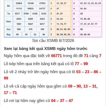
Soi cầu XSMB 6/7/2026
Xem lại bảng kêt quả XSMB ngày hôm trước
Ngày hôm qua đặc biệt về
66771
trong đó đề
71
càng
7
Lô kép hôm qua trên bảng kết quả có lô
77 – 99
Lô về 2 nháy trở lên ngày hôm qua có lô
03 – 23 – 86 –
99
Lô về cả cặp ngày hôm qua gồm có
09 – 90, 13 – 31,
17 – 71
Lô rơi lại hôm nay gồm có
04 – 37 – 47