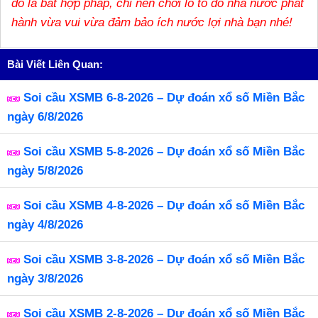
đó là bất hợp pháp, chỉ nên chơi lô tô do nhà nước phát
hành vừa vui vừa đảm bảo ích nước lợi nhà bạn nhé!
Bài Viết Liên Quan:
Soi cầu XSMB 6-8-2026 – Dự đoán xổ số Miền Bắc
ngày 6/8/2026
Soi cầu XSMB 5-8-2026 – Dự đoán xổ số Miền Bắc
ngày 5/8/2026
Soi cầu XSMB 4-8-2026 – Dự đoán xổ số Miền Bắc
ngày 4/8/2026
Soi cầu XSMB 3-8-2026 – Dự đoán xổ số Miền Bắc
ngày 3/8/2026
Soi cầu XSMB 2-8-2026 – Dự đoán xổ số Miền Bắc