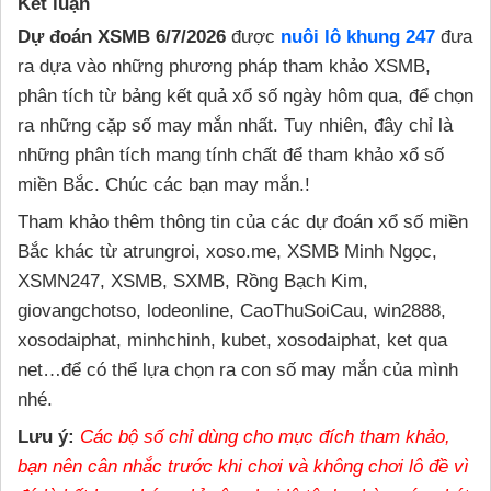
Kết luận
Dự đoán XSMB 6/7/2026
được
nuôi lô khung 247
đưa
ra dựa vào những phương pháp tham khảo XSMB,
phân tích từ bảng kết quả xổ số ngày hôm qua, để chọn
ra những cặp số may mắn nhất. Tuy nhiên, đây chỉ là
những phân tích mang tính chất để tham khảo xổ số
miền Bắc. Chúc các bạn may mắn.!
Tham khảo thêm thông tin của các dự đoán xổ số miền
Bắc khác từ atrungroi, xoso.me, XSMB Minh Ngọc,
XSMN247, XSMB, SXMB, Rồng Bạch Kim,
giovangchotso, lodeonline, CaoThuSoiCau, win2888,
xosodaiphat, minhchinh, kubet, xosodaiphat, ket qua
net…để có thể lựa chọn ra con số may mắn của mình
nhé.
Lưu ý:
Các bộ số chỉ dùng cho mục đích tham khảo,
bạn nên cân nhắc trước khi chơi và không chơi lô đề vì