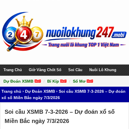
Trang Chủ
Giờ Vàng Chốt Số
Soi Cầu
Nuôi Lô Khung
Dự Đoán XSMB
Bí Kíp
Sổ Mơ
Trang chủ
›
Dự Đoán XSMB
›
Soi cầu XSMB 7-3-2026 – Dự đoán
xổ số Miền Bắc ngày 7/3/2026
Soi cầu XSMB 7-3-2026 – Dự đoán xổ số
Miền Bắc ngày 7/3/2026