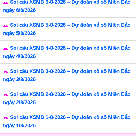
Soi cầu XSMB 6-8-2026 – Dự đoán xổ số Miền Bắc
ngày 6/8/2026
Soi cầu XSMB 5-8-2026 – Dự đoán xổ số Miền Bắc
ngày 5/8/2026
Soi cầu XSMB 4-8-2026 – Dự đoán xổ số Miền Bắc
ngày 4/8/2026
Soi cầu XSMB 3-8-2026 – Dự đoán xổ số Miền Bắc
ngày 3/8/2026
Soi cầu XSMB 2-8-2026 – Dự đoán xổ số Miền Bắc
ngày 2/8/2026
Soi cầu XSMB 1-8-2026 – Dự đoán xổ số Miền Bắc
ngày 1/8/2026