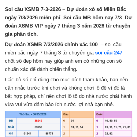
Soi cầu XSMB 7-3-2026 – Dự đoán xổ số Miền Bắc
ngày 7/3/2026 miễn phí. Soi cầu MB hôm nay 7/3. Dự
đoán XSMB VIP ngày 7 tháng 3 năm 2026 từ chuyên
gia phân tích.
Dự đoán XSMB 7/3/2026 chính xác 100
– soi cầu
miền bắc ngày 7 tháng 3 từ chuyên gia
soi cầu 247
chốt số đẹp hôm nay giúp anh em có những con số
chuẩn xác để dành chiến thắng.
Các bộ số chỉ dùng cho mục đích tham khảo, bạn nên
cân nhắc trước khi chơi và không chơi lô đề vì đó là
bất hợp pháp, chỉ nên chơi lô tô do nhà nước phát hành
vừa vui vừa đảm bảo ích nước lợi nhà bạn nhé.