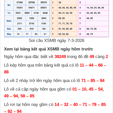
Soi cầu XSMB ngày 7-3-2026
Xem lại bảng kêt quả XSMB ngày hôm trước
Ngày hôm qua đặc biệt về
38249
trong đó đề
49
càng
2
Lô kép hôm qua trên bảng kết quả có lô
11 – 44 – 66 –
88
Lô về 2 nháy trở lên ngày hôm qua có lô
71 – 85 – 94
Lô về cả cặp ngày hôm qua gồm có
01 – 10, 45 – 54,
49 – 94, 58 – 85
Lô rơi lại hôm nay gồm có
14 – 32 – 40 – 71 – 79 – 85
– 92 – 94