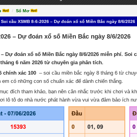
p
Sổ Mơ
›
Soi cầu XSMB 8-6-2026 – Dự đoán xổ số Miền Bắc ngày 8/6/2026
026 – Dự đoán xổ số Miền Bắc ngày 8/6/2026
 – Dự đoán xổ số Miền Bắc ngày 8/6/2026 miễn phí. Soi 
tháng 6 năm 2026 từ chuyên gia phân tích.
 chính xác 100
– soi cầu miền bắc ngày 8 tháng 6 từ chuy
 em có những con số chuẩn xác để dành chiến thắng.
mục đích tham khảo, bạn nên cân nhắc trước khi chơi và khô
hơi lô tô do nhà nước phát hành vừa vui vừa đảm bảo ích nư