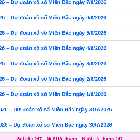
26 – Dự đoán xổ số Miền Bắc ngày 7/8/2026
26 – Dự đoán xổ số Miền Bắc ngày 6/8/2026
26 – Dự đoán xổ số Miền Bắc ngày 5/8/2026
26 – Dự đoán xổ số Miền Bắc ngày 4/8/2026
26 – Dự đoán xổ số Miền Bắc ngày 3/8/2026
26 – Dự đoán xổ số Miền Bắc ngày 2/8/2026
26 – Dự đoán xổ số Miền Bắc ngày 1/8/2026
026 – Dự đoán xổ số Miền Bắc ngày 31/7/2026
026 – Dự đoán xổ số Miền Bắc ngày 30/7/2026
-
-
Soi cầu 247
Nuôi lô khung
Nuôi Lô khung 247