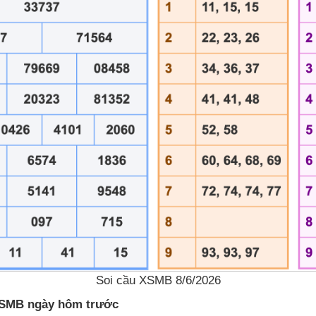
Soi cầu XSMB 8/6/2026
 XSMB ngày hôm trước