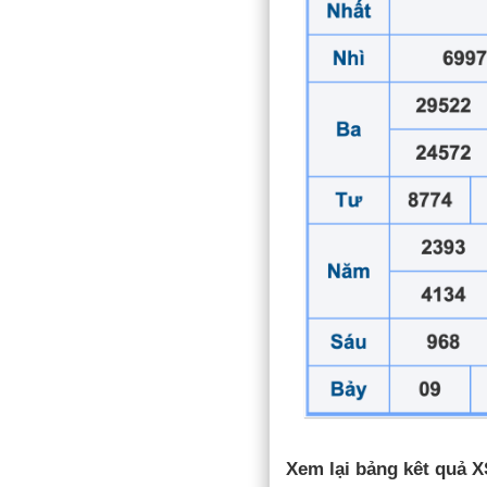
Xem lại bảng kêt quả