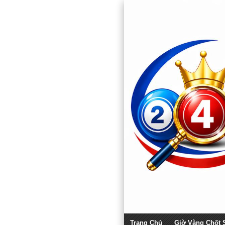
Trang Chủ
Giờ Vàng Chốt 