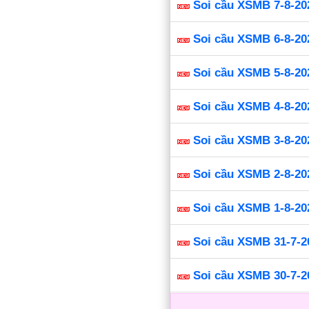
Soi cầu XSMB 7-8-20
Soi cầu XSMB 6-8-20
Soi cầu XSMB 5-8-20
Soi cầu XSMB 4-8-20
Soi cầu XSMB 3-8-20
Soi cầu XSMB 2-8-20
Soi cầu XSMB 1-8-20
Soi cầu XSMB 31-7-2
Soi cầu XSMB 30-7-2