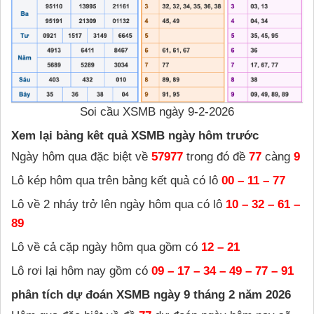
Soi cầu XSMB ngày 9-2-2026
Xem lại bảng kêt quả XSMB ngày hôm trước
Ngày hôm qua đặc biệt về
57977
trong đó đề
77
càng
9
Lô kép hôm qua trên bảng kết quả có lô
00 – 11 – 77
Lô về 2 nháy trở lên ngày hôm qua có lô
10 – 32 – 61 –
89
Lô về cả cặp ngày hôm qua gồm có
12 – 21
Lô rơi lại hôm nay gồm có
09 – 17 – 34 – 49 – 77 – 91
phân tích dự đoán XSMB ngày 9 tháng 2 năm 2026