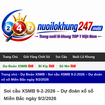
Trang Chủ
Giờ Vàng Chốt Số
Soi Cầu
Nuôi Lô Khung
Dự Đoán XSMB
Bí Kíp
Sổ Mơ
Trang chủ
›
Dự Đoán XSMB
›
Soi cầu XSMB 9-2-2026 – Dự đoán
xổ số Miền Bắc ngày 9/2/2026
Soi cầu XSMB 9-2-2026 – Dự đoán xổ số
Miền Bắc ngày 9/2/2026