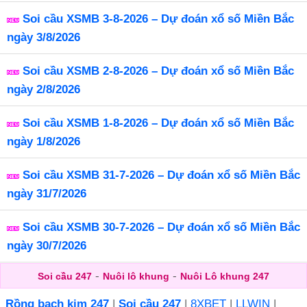
Soi cầu XSMB 3-8-2026 – Dự đoán xổ số Miền Bắc
ngày 3/8/2026
Soi cầu XSMB 2-8-2026 – Dự đoán xổ số Miền Bắc
ngày 2/8/2026
Soi cầu XSMB 1-8-2026 – Dự đoán xổ số Miền Bắc
ngày 1/8/2026
Soi cầu XSMB 31-7-2026 – Dự đoán xổ số Miền Bắc
ngày 31/7/2026
Soi cầu XSMB 30-7-2026 – Dự đoán xổ số Miền Bắc
ngày 30/7/2026
-
-
Soi cầu 247
Nuôi lô khung
Nuôi Lô khung 247
Rồng bạch kim 247
|
Soi cầu 247
|
8XBET
|
LLWIN
|