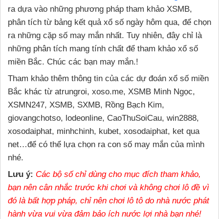
ra dựa vào những phương pháp tham khảo XSMB,
phân tích từ bảng kết quả xổ số ngày hôm qua, để chọn
ra những cặp số may mắn nhất. Tuy nhiên, đây chỉ là
những phân tích mang tính chất để tham khảo xổ số
miền Bắc. Chúc các bạn may mắn.!
Tham khảo thêm thông tin của các dự đoán xổ số miền
Bắc khác từ atrungroi, xoso.me, XSMB Minh Ngọc,
XSMN247, XSMB, SXMB, Rồng Bạch Kim,
giovangchotso, lodeonline, CaoThuSoiCau, win2888,
xosodaiphat, minhchinh, kubet, xosodaiphat, ket qua
net…để có thể lựa chọn ra con số may mắn của mình
nhé.
Lưu ý:
Các bộ số chỉ dùng cho mục đích tham khảo,
bạn nên cân nhắc trước khi chơi và không chơi lô đề vì
đó là bất hợp pháp, chỉ nên chơi lô tô do nhà nước phát
hành vừa vui vừa đảm bảo ích nước lợi nhà bạn nhé!