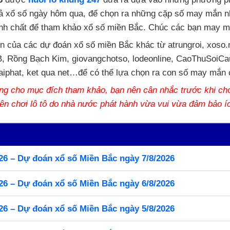
uả xổ số ngày hôm qua, để chọn ra những cặp số may mắn nhấ
ính chất để tham khảo xổ số miền Bắc. Chúc các bạn may m
in của các dự đoán xổ số miền Bắc khác từ atrungroi, xos
ồng Bạch Kim, giovangchotso, lodeonline, CaoThuSoiCau,
aiphat, ket qua net…để có thể lựa chọn ra con số may mắn
ng cho mục đích tham khảo, bạn nên cân nhắc trước khi chơi
nên chơi lô tô do nhà nước phát hành vừa vui vừa đảm bảo í
26 – Dự đoán xổ số Miền Bắc ngày 7/8/2026
26 – Dự đoán xổ số Miền Bắc ngày 6/8/2026
26 – Dự đoán xổ số Miền Bắc ngày 5/8/2026