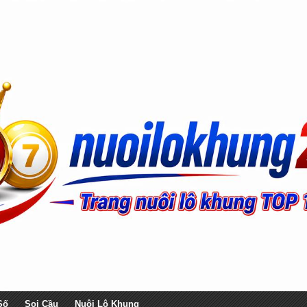
Số
Soi Cầu
Nuôi Lô Khung