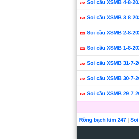
Soi cầu XSMB 4-8-20
Soi cầu XSMB 3-8-20
Soi cầu XSMB 2-8-20
Soi cầu XSMB 1-8-20
Soi cầu XSMB 31-7-2
Soi cầu XSMB 30-7-2
Soi cầu XSMB 29-7-2
Rồng bạch kim 247
|
Soi