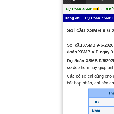
Dự Đoán XSMB
Bí Kí
Trang chủ
›
Dự Đoán XSMB
Soi cầu XSMB 9-6-2
Soi cầu XSMB 9-6-2026
đoán XSMB VIP ngày 9 
Dự đoán XSMB 9/6/2026
số đẹp hôm nay giúp anh
Các bộ số chỉ dùng cho 
bất hợp pháp, chỉ nên c