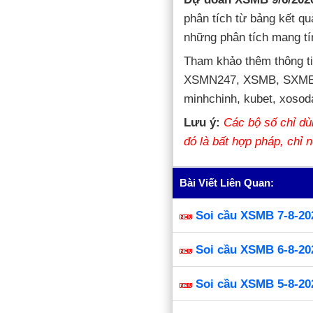
phân tích từ bảng kết q
những phân tích mang t
Tham khảo thêm thông t
XSMN247, XSMB, SXMB, R
minhchinh, kubet, xosod
Lưu ý:
Các bộ số chỉ dù
đó là bất hợp pháp, chỉ 
Bài Viết Liên Quan:
Soi cầu XSMB 7-8-20
Soi cầu XSMB 6-8-20
Soi cầu XSMB 5-8-20